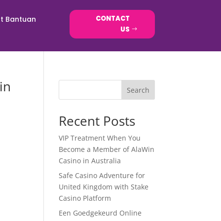
CONTACT
t Bantuan
US
in
Search
Recent Posts
VIP Treatment When You
Become a Member of AlaWin
Casino in Australia
Safe Casino Adventure for
United Kingdom with Stake
Casino Platform
Een Goedgekeurd Online