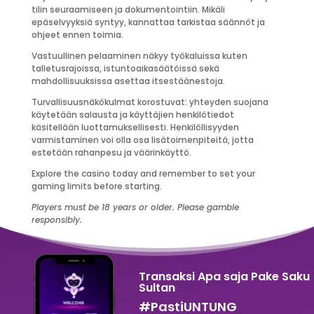
tilin seuraamiseen ja dokumentointiin. Mikäli
epäselvyyksiä syntyy, kannattaa tarkistaa säännöt ja
ohjeet ennen toimia.
Vastuullinen pelaaminen näkyy työkaluissa kuten
talletusrajoissa, istuntoaikasäätöissä sekä
mahdollisuuksissa asettaa itsestäänestoja.
Turvallisuusnäkökulmat korostuvat: yhteyden suojana
käytetään salausta ja käyttäjien henkilötiedot
käsitellään luottamuksellisesti. Henkilöllisyyden
varmistaminen voi olla osa lisätoimenpiteitä, jotta
estetään rahanpesu ja väärinkäyttö.
Explore the casino today and remember to set your
gaming limits before starting.
Players must be 18 years or older. Please gamble
responsibly.
Transaksi Apa saja Pake Saku
Sultan
#PastiUNTUNG