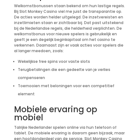
Welkomstbonussen staan bekend om hun lastige regels.
Bij Slot Monkey Casino viel me juist de transparantie op.
De acties worden helder uitgelegd. De inzetvereisten en
inzetlimieten staan er zichtbaar bij. Dat past uitstekend
bij de Nederlandse regels, die helderheid verplichten. De
welkomstbonus voor nieuwe spelers is gebruikelijk en
geeft je een degelijk beginkapitaal om het casino te
verkennen. Daarnaast zijn er vaak acties voor spelers die
al langer meedoen, zoals:
Wekelijkse free spins voor vaste slots
Terugbetalingen die een gedeelte van je verlies
compenseren
Toernooien met beloningen voor een competitief
element
Mobiele ervaring op
mobiel
Talrijke Nederlander spelen online via hun telefoon of
tablet. De mobiele ervaring is daarom geen bijzaak, maar
een hoofdonderdeel van de service. Slot Monkey Casino