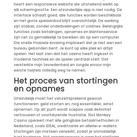
heeft een responsieve website die uitstekend werkt op
elk schermgrootte. Een afzonderlijke app is niet nodig. De
interface schaalt goed, alle functies worden beschikbaar
en het grote spelaanbod blijft overzichtelijk. De werking
zijn stabiel, zonder onderbrekingen of crashes. Belangrijke
functies zoals betalingen, opnames en klantenservice
zijn net zo gemakkelijk te bereiken als op een computer.
Die snelle mobiele ervaring impliceert dat je niet aan een
bureau gebonden bent. Je kunt op elke plek en altijd
spelen. Het laat zien dat het casino heeft ingezet in
moderne techniek en de speler centraal stelt. Dat
versterkte mijn tevredenheid en zorgde ervoor mijn
eerste twijfels volledig weg te nemen.
Het proces van stortingen
en opnames
Uiteindelijk moet het vanzelfsprekend gewoon
functioneren: geld storten en, nog essentiëler, winst
opnemen. Op dit punt wordt scepsis vaak definitief
vertrouwen of voortdurende frustratie. Slot Monkey
Casino opereert met alle gangbare betaalmethoden in
Nederland, zoals iDEAL, creditcards en allerlei e-wallets.
Stortingen zijn meteen verwerkt, zodat je onmiddellijk
kunt beginnen. Het opnameproces is waar het platform