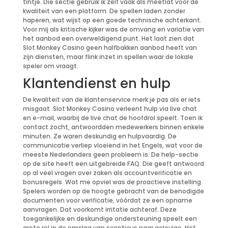
tintje. Die sectie gebruik ik zelf vaak als meetlat voor de
kwaliteit van een platform. De spellen laden zonder
haperen, wat wijst op een goede technische achterkant.
Voor mij als kritische kijker was de omvang en variatie van
het aanbod een overweldigend punt. Het laat zien dat
Slot Monkey Casino geen halfbakken aanbod heeft van
zijn diensten, maar flink inzet in spellen waar de lokale
speler om vraagt.
Klantendienst en hulp
De kwaliteit van de klantenservice merk je pas als er iets
misgaat. Slot Monkey Casino verleent hulp via live chat
en e-mail, waarbij de live chat de hoofdrol speelt. Toen ik
contact zocht, antwoordden medewerkers binnen enkele
minuten. Ze waren deskundig en hulpvaardig. De
communicatie verliep vloeiend in het Engels, wat voor de
meeste Nederlanders geen probleem is. De help-sectie
op de site heeft een uitgebreide FAQ. Die geeft antwoord
op al veel vragen over zaken als accountverificatie en
bonusregels. Wat me opviel was de proactieve instelling.
Spelers worden op de hoogte gebracht van de benodigde
documenten voor verificatie, vóórdat ze een opname
aanvragen. Dat voorkomt irritatie achteraf. Deze
toegankelijke en deskundige ondersteuning speelt een
grote rol in de omslag van scepticus naar gelovige. Het