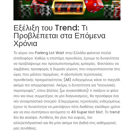
Εξέλιξη του Trend: Τι
Προβλέπεται στα Επόμενα
Χρόνια
Το αύριο του Parking Lot Wait στην Ελλάδα φαίνεται πολλά
ελπιδοφόρο. Καθώς η επιστήμη προοδεύει, έχουμε τη δυνατότητα
να προβλέψουμε πιο προσωποποιημένες εμπειρίες. Φαντάσου να
λαμβάνεις προσφορές ή δωρεάν γύρους που ενεργοποιούνται στις
ώρες που μάλλον περιμένεις. Η αξιοποίηση τεχνολογίας
προσθετικής πραγματικότητας (AR) ενδεχομένως κάνει το παιχνίδι
ακόμα πιο απορροφητικό. Ακόμα, η δυνατότητα για “κοινωνικές
περιστροφές”, όπου βλέπεις (με συγκατάθεση) τι παίζουν οι φίλοι
σου και ίσως συμμετέχεις σε μίνι διαγωνισμούς, θα προσέφερε ένα
νέο συναρπαστικό στοιχείο. Επερχόμενες τεχνολογίες ενδεχομένως
έχουν τη δυνατότητα να μαντέψουν πότε διαθέτεις ελεύθερο χρόνο
και να σου συστήσουν αυτόματα το 40 Super Hot Slot. Το trend
δεν θα εκλείψει. Αντίθετα, θα γίνει πιο ευφυές, πιο
αλληλεπιδραστικό και θα μπει ακόμα πιο βαθιά στις καθημερινές
μας συνήθειες.