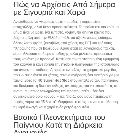
Πώς να Αρχίσεις Από Σήμερα
με Σιγουριά και Χαρά
Αν επιθυμείς να γνωρίσεις αυτή τη μόδα, η πορεία είναι
στοιχειώδης, αλλά θέλει προσεκτικότητα. Το πρώτο και πιο κρίσιμο
βήμα είναι να βρεις ένα έμπιστο, νομότυπο online καζίνο που
δέχεται μέλη από την Ελλάδα. Ψάξε για αξιολογήσεις, επίσημες
άδειες λειτουργίας (συνήθως από χώρες της ΕΕ) και τρόπους
πληρωμής που σε βολεύουν. Αφού φτιάξεις λογαριασμό παίκτη,
εκμεταλλεύσου τα δώρα υποδοχής, αλλά μελέτησε προσεκτικά
τους κανόνες με προσοχή. Κατέβασε την πιστοποιημένη εφαρμογή
του καζίνου ή κάνε χρήση την mobile πλατφόρμα της ιστοσελίδας
για ανώτερη απόδοση. Αρχίσε με ένα ελάχιστο χρηματικό μέγεθος
που νιώθεις άνετα να χάσεις, σαν να αγόρασες ένα εισιτήριο για μια
ταινία. Βρες το 40 Super Hot Slot στον κατάλογο των παιχνιδιών
και δοκίμασε τη δωρεάν εκδοχή, αν υπάρχει, για να αποκτήσεις το
αίσθημα. Όταν ολοκληρώσεις την προετοιμασία, θέσε ένα
συγκεκριμένο όριο χρόνου – πχ, “παίζω όσο μόνο περιμένω τη
παρέα, γύρω στα 15 λεπτά”. Θυμήσου: ο στόχος είναι η απόλαυση,
η μικρή αλλαγή και η χαρά ενός ρετρό φρουτάκι.
Βασικά Πλεονεκτήματα του
Παίγνιου Κατά τη Διάρκεια
Αναμονής