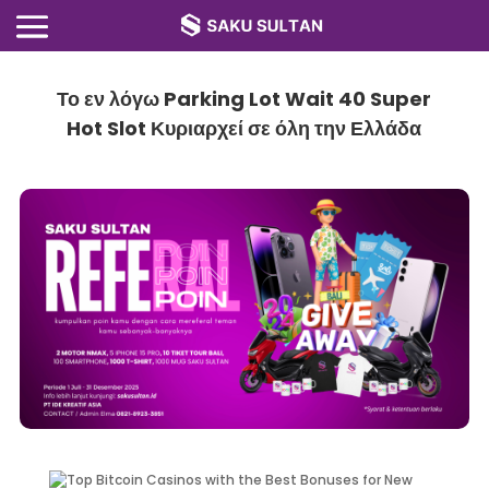
Το εν λόγω Parking Lot Wait 40 Super
Hot Slot Κυριαρχεί σε όλη την Ελλάδα