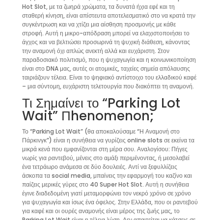
Hot Slot, με τα ζωηρά χρώματα, τα δυνατά ήχια εφέ και τη
σταθερή κίνηση, είναι απίστευτα αποτελεσματικό στο να κρατά την
συγκέντρωση και να χτίζει μια αίσθηση προσμονής με κάθε
στροφή. Αυτή η μικρο-απόδραση μπορεί να ελαχιστοποιήσει το
άγχος και να βελτιώσει προσωρινά τη ψυχική διάθεση, κάνοντας
την αναμονή όχι απλώς ανεκτή αλλά και ευχάριστη. Στον
παραδοσιακό πολιτισμό, που η ψυχαγωγία και η κοινωνικοποίηση
είναι στο DNA μας, αυτές οι ατομικές, ταχείες σημεία απόλαυσης
ταιριάζουν τέλεια. Είναι το ψηφιακό αντίστοιχο του ελλαδικού καφέ
– μια σύντομη, ευχάριστη τελετουργία που διακόπτει τη αναμονή.
Τι Σημαίνει το “Parking Lot
Wait” Πhenomenon;
Το “Parking Lot Wait” (θα αποκαλούσαμε “Η Αναμονή στο
Πάρκινγκ”) είναι η συνήθεια να γυρίζεις online slots σε εκείνα τα
μικρά κενά που εμφανίζονται στη μέρα σου. Αναλογίσου: Πήγες
νωρίς για ραντεβού, μένεις στο αμάξι περιμένοντας, ή μεσολαβεί
ένα τετράωρο ανάμεσα σε δύο δουλειές. Αντί να ξεφυλλίζεις
άσκοπα τα social media, μπαίνεις την εφαρμογή του καζίνο και
παίζεις μερικές γύρες στο 40 Super Hot Slot. Αυτή η συνήθεια
έγινε διαδεδομένη γιατί μεταμορφώνει τον νεκρό χρόνο σε χρόνο
για ψυχαγωγία και ίσως ένα όφελος. Στην Ελλάδα, που οι ραντεβού
για καφέ και οι ουρές αναμονής είναι μέρος της ζωής μας, το
Parking Lot Wait είναι η τέλεια λύση. Δεν απαιτείται να κάτσεις σε