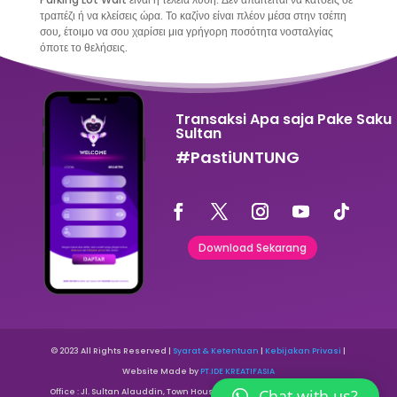
τραπέζι ή να κλείσεις ώρα. Το καζίνο είναι πλέον μέσα στην τσέπη
σου, έτοιμο να σου χαρίσει μια γρήγορη ποσότητα νοσταλγίας
όποτε το θελήσεις.
Transaksi Apa saja Pake Saku
Sultan
#PastiUNTUNG
Download Sekarang
© 2023 All Rights Reserved |
Syarat & Ketentuan
|
Kebijakan Privasi
|
Website Made by
PT.IDE KREATIFASIA
Chat with us?
Office : Jl. Sultan Alauddin, Town House Alauddin, Blok i No 3, Gn. Sari,