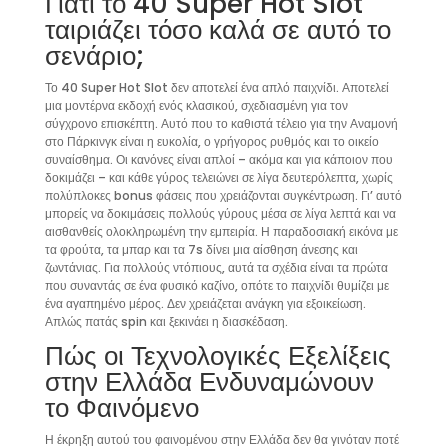
Γιατί το 40 Super Hot Slot
ταιριάζει τόσο καλά σε αυτό το
σενάριο;
Το 40 Super Hot Slot δεν αποτελεί ένα απλό παιχνίδι. Αποτελεί
μια μοντέρνα εκδοχή ενός κλασικού, σχεδιασμένη για τον
σύγχρονο επισκέπτη. Αυτό που το καθιστά τέλειο για την Αναμονή
στο Πάρκινγκ είναι η ευκολία, ο γρήγορος ρυθμός και το οικείο
συναίσθημα. Οι κανόνες είναι απλοί – ακόμα και για κάποιον που
δοκιμάζει – και κάθε γύρος τελειώνει σε λίγα δευτερόλεπτα, χωρίς
πολύπλοκες bonus φάσεις που χρειάζονται συγκέντρωση. Γι’ αυτό
μπορείς να δοκιμάσεις πολλούς γύρους μέσα σε λίγα λεπτά και να
αισθανθείς ολοκληρωμένη την εμπειρία. Η παραδοσιακή εικόνα με
τα φρούτα, τα μπαρ και τα 7s δίνει μια αίσθηση άνεσης και
ζωντάνιας. Για πολλούς ντόπιους, αυτά τα σχέδια είναι τα πρώτα
που συναντάς σε ένα φυσικό καζίνο, οπότε το παιχνίδι θυμίζει με
ένα αγαπημένο μέρος. Δεν χρειάζεται ανάγκη για εξοικείωση.
Απλώς πατάς spin και ξεκινάει η διασκέδαση.
Πώς οι Τεχνολογικές Εξελίξεις
στην Ελλάδα Ενδυναμώνουν
το Φαινόμενο
Η έκρηξη αυτού του φαινομένου στην Ελλάδα δεν θα γινόταν ποτέ