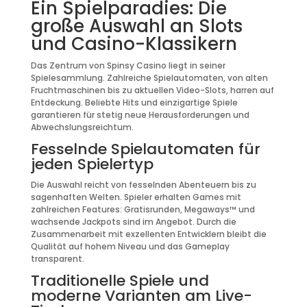
Ein Spielparadies: Die
große Auswahl an Slots
und Casino-Klassikern
Das Zentrum von Spinsy Casino liegt in seiner
Spielesammlung. Zahlreiche Spielautomaten, von alten
Fruchtmaschinen bis zu aktuellen Video-Slots, harren auf
Entdeckung. Beliebte Hits und einzigartige Spiele
garantieren für stetig neue Herausforderungen und
Abwechslungsreichtum.
Fesselnde Spielautomaten für
jeden Spielertyp
Die Auswahl reicht von fesselnden Abenteuern bis zu
sagenhaften Welten. Spieler erhalten Games mit
zahlreichen Features: Gratisrunden, Megaways™ und
wachsende Jackpots sind im Angebot. Durch die
Zusammenarbeit mit exzellenten Entwicklern bleibt die
Qualität auf hohem Niveau und das Gameplay
transparent.
Traditionelle Spiele und
moderne Varianten am Live-