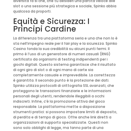
diversità fa sì che, che tu desideri una partita veloce alle
slot o una sessione più strategica e sociale, Spinko abbia
qualcosa da proporti.
Equità e Sicurezza: I
Principi Cardine
La differenza tra una piattaforma seria e una che non lo è
sta nell’impegno reale per il fair play e la sicurezza. Spinko
Casino fonda la sua credibilità su alcuni punti fermi. Il
primo è l’uso di un generatore di numeri casuali (RNG)
certificato da organismi di testing indipendenti per i
giochi digitali. Questo sistema garantisce che il risultato
di ogni giro di slot o di ogni mano di carte sia
completamente casuale e imprevedibile. La correttezza
è garantita. Il secondo punto è la protezione dei dati.
Spinko utilizza protocolli di crittografia SSL avanzati, che
proteggono le transazioni finanziarie e le informazioni
personali degli utenti, rendendole illeggibili a occhi
indiscreti. Infine, c’è la promozione attiva del gioco
responsabile. La piattaforma mette a disposizione
strumenti pratici: si possono impostare limiti di deposito,
di perdita e di tempo di gioco. Offre anche link diretti a
organizzazioni di supporto specializzate. Questi non
sono solo obblighi di legge, ma fanno parte di una