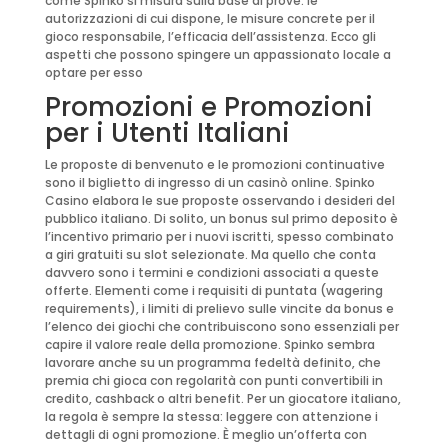
come Spinko si misura sulla base di prove: le
autorizzazioni di cui dispone, le misure concrete per il
gioco responsabile, l’efficacia dell’assistenza. Ecco gli
aspetti che possono spingere un appassionato locale a
optare per esso
Promozioni e Promozioni
per i Utenti Italiani
Le proposte di benvenuto e le promozioni continuative
sono il biglietto di ingresso di un casinò online. Spinko
Casino elabora le sue proposte osservando i desideri del
pubblico italiano. Di solito, un bonus sul primo deposito è
l’incentivo primario per i nuovi iscritti, spesso combinato
a giri gratuiti su slot selezionate. Ma quello che conta
davvero sono i termini e condizioni associati a queste
offerte. Elementi come i requisiti di puntata (wagering
requirements), i limiti di prelievo sulle vincite da bonus e
l’elenco dei giochi che contribuiscono sono essenziali per
capire il valore reale della promozione. Spinko sembra
lavorare anche su un programma fedeltà definito, che
premia chi gioca con regolarità con punti convertibili in
credito, cashback o altri benefit. Per un giocatore italiano,
la regola è sempre la stessa: leggere con attenzione i
dettagli di ogni promozione. È meglio un’offerta con