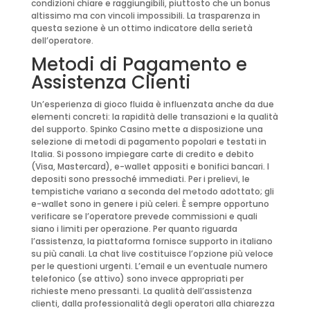
condizioni chiare e raggiungibili, piuttosto che un bonus
altissimo ma con vincoli impossibili. La trasparenza in
questa sezione è un ottimo indicatore della serietà
dell’operatore.
Metodi di Pagamento e
Assistenza Clienti
Un’esperienza di gioco fluida è influenzata anche da due
elementi concreti: la rapidità delle transazioni e la qualità
del supporto. Spinko Casino mette a disposizione una
selezione di metodi di pagamento popolari e testati in
Italia. Si possono impiegare carte di credito e debito
(Visa, Mastercard), e-wallet appositi e bonifici bancari. I
depositi sono pressoché immediati. Per i prelievi, le
tempistiche variano a seconda del metodo adottato; gli
e-wallet sono in genere i più celeri. È sempre opportuno
verificare se l’operatore prevede commissioni e quali
siano i limiti per operazione. Per quanto riguarda
l’assistenza, la piattaforma fornisce supporto in italiano
su più canali. La chat live costituisce l’opzione più veloce
per le questioni urgenti. L’email e un eventuale numero
telefonico (se attivo) sono invece appropriati per
richieste meno pressanti. La qualità dell’assistenza
clienti, dalla professionalità degli operatori alla chiarezza