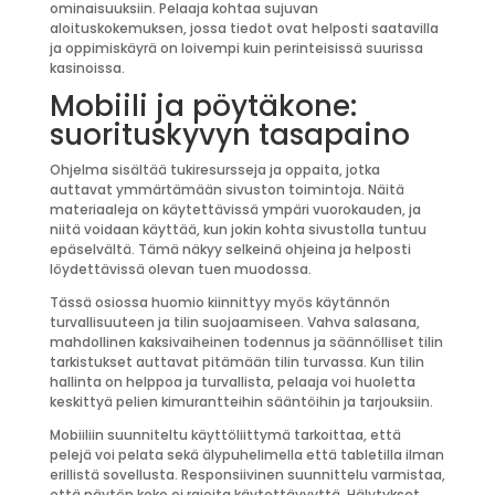
ominaisuuksiin. Pelaaja kohtaa sujuvan
aloituskokemuksen, jossa tiedot ovat helposti saatavilla
ja oppimiskäyrä on loivempi kuin perinteisissä suurissa
kasinoissa.
Mobiili ja pöytäkone:
suorituskyvyn tasapaino
Ohjelma sisältää tukiresursseja ja oppaita, jotka
auttavat ymmärtämään sivuston toimintoja. Näitä
materiaaleja on käytettävissä ympäri vuorokauden, ja
niitä voidaan käyttää, kun jokin kohta sivustolla tuntuu
epäselvältä. Tämä näkyy selkeinä ohjeina ja helposti
löydettävissä olevan tuen muodossa.
Tässä osiossa huomio kiinnittyy myös käytännön
turvallisuuteen ja tilin suojaamiseen. Vahva salasana,
mahdollinen kaksivaiheinen todennus ja säännölliset tilin
tarkistukset auttavat pitämään tilin turvassa. Kun tilin
hallinta on helppoa ja turvallista, pelaaja voi huoletta
keskittyä pelien kimurantteihin sääntöihin ja tarjouksiin.
Mobiiliin suunniteltu käyttöliittymä tarkoittaa, että
pelejä voi pelata sekä älypuhelimella että tabletilla ilman
erillistä sovellusta. Responsiivinen suunnittelu varmistaa,
että näytön koko ei rajoita käytettävyyttä. Hälytykset,