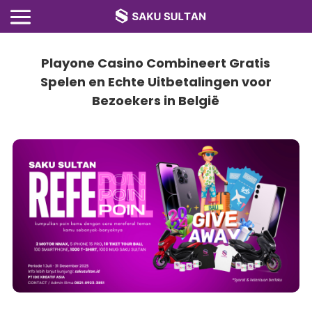
Playone Casino Combineert Gratis
Spelen en Echte Uitbetalingen voor
Bezoekers in België