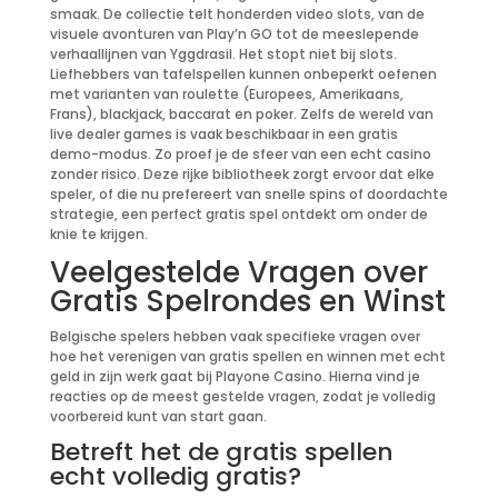
smaak. De collectie telt honderden video slots, van de
visuele avonturen van Play’n GO tot de meeslepende
verhaallijnen van Yggdrasil. Het stopt niet bij slots.
Liefhebbers van tafelspellen kunnen onbeperkt oefenen
met varianten van roulette (Europees, Amerikaans,
Frans), blackjack, baccarat en poker. Zelfs de wereld van
live dealer games is vaak beschikbaar in een gratis
demo-modus. Zo proef je de sfeer van een echt casino
zonder risico. Deze rijke bibliotheek zorgt ervoor dat elke
speler, of die nu prefereert van snelle spins of doordachte
strategie, een perfect gratis spel ontdekt om onder de
knie te krijgen.
Veelgestelde Vragen over
Gratis Spelrondes en Winst
Belgische spelers hebben vaak specifieke vragen over
hoe het verenigen van gratis spellen en winnen met echt
geld in zijn werk gaat bij Playone Casino. Hierna vind je
reacties op de meest gestelde vragen, zodat je volledig
voorbereid kunt van start gaan.
Betreft het de gratis spellen
echt volledig gratis?