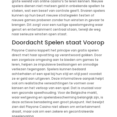
grote wereld van online casino’s te leren kennen. Nieuwe
spelers dienen niet meteen geld in onbekende spellen te
steken, wat een besef van controle geeft. Ervaren spelers
kunnen op hun beurt nieuwe strategieën testen of
nieuwe games proberen zonder hun winsten in gevaar te
brengen. Dit zorgt voor een rustige speelomgeving waar
genot en entertainment centraal staan, terwijl de weg
naar serieuze winsten open staat.
Doordacht Spelen staat Voorop
Playone Casino koppelt het principe van gratis spelen
direct met haar opvatting op verantwoord gokken. Door
een zorgeloze omgeving aan te bieden om games te
leren, helpen ze impulsieve beslissingen en onnodige
verliezen tegengaan. Spelers kunnen bedaard
achterhalen of een spel bij hun stijl en stijl past voordat
ze er geld aan uitgeven. Deze informatieve aanpak helpt
ook om realistische verwachtingen te vormen over
kansen en het verloop van een spel. Dat is cruciaal voor
een gezonde speelhouding. Voor de Belgische markt,
waar wetgeving en spelersbescherming belangrijk zijn, is
deze actieve benadering een groot pluspunt. Het bewijst
zien dat Playone Casino niet alleen om entertainment
draait, maar ook om een zekere en gecontroleerde
speelervaring.