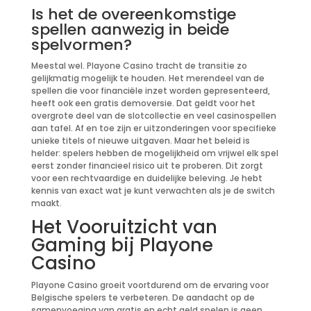
Is het de overeenkomstige
spellen aanwezig in beide
spelvormen?
Meestal wel. Playone Casino tracht de transitie zo
gelijkmatig mogelijk te houden. Het merendeel van de
spellen die voor financiële inzet worden gepresenteerd,
heeft ook een gratis demoversie. Dat geldt voor het
overgrote deel van de slotcollectie en veel casinospellen
aan tafel. Af en toe zijn er uitzonderingen voor specifieke
unieke titels of nieuwe uitgaven. Maar het beleid is
helder: spelers hebben de mogelijkheid om vrijwel elk spel
eerst zonder financieel risico uit te proberen. Dit zorgt
voor een rechtvaardige en duidelijke beleving. Je hebt
kennis van exact wat je kunt verwachten als je de switch
maakt.
Het Vooruitzicht van
Gaming bij Playone
Casino
Playone Casino groeit voortdurend om de ervaring voor
Belgische spelers te verbeteren. De aandacht op de
samenvoeging van gratis en echt geld spelen is geen