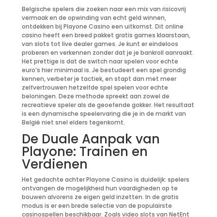
Belgische spelers die zoeken naar een mix van risicovrij
vermaak en de opwinding van echt geld winnen,
ontdekken bij Playone Casino een uitkomst. Dit online
casino heeft een breed pakket gratis games klaarstaan,
van slots tot live dealer games. Je kunt er eindeloos
proberen en verkennen zonder dat je je bankroll aanraakt.
Het prettige is dat de switch naar spelen voor echte
euro’s hier minimaal is. Je bestudeert een spel grondig
kennen, verbeter je tactiek, en stapt dan met meer
zelfvertrouwen hetzelfde spel spelen voor echte
beloningen. Deze methode spreekt aan zowel de
recreatieve speler als de geoefende gokker. Het resultaat
is een dynamische speelervaring die je in de markt van
België niet snel elders tegenkomt.
De Duale Aanpak van
Playone: Trainen en
Verdienen
Het gedachte achter Playone Casino is duidelijk: spelers
ontvangen de mogelijkheid hun vaardigheden op te
bouwen alvorens ze eigen geld inzetten. In de gratis
modus is er een brede selectie van de populairste
casinospellen beschikbaar. Zoals video slots van NetEnt