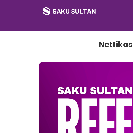
Nettikas