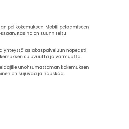
oman pelikokemuksen. Mobiilipelaamiseen
llessaan. Kasino on suunniteltu
taa yhteyttä asiakaspalveluun nopeasti
kokemuksen sujuvuutta ja varmuutta.
a pelaajille unohtumattoman kokemuksen
aaminen on sujuvaa ja hauskaa.