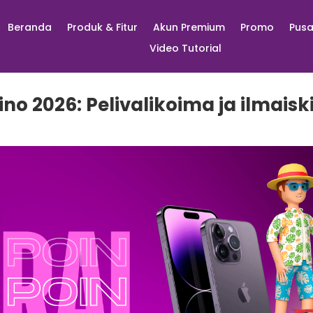
Beranda
Produk & Fitur
Akun Premium
Promo
Pusa
Video Tutorial
ino 2026: Pelivalikoima ja ilmaisk