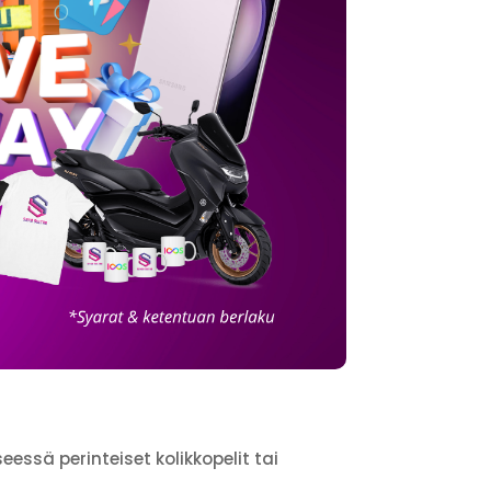
essä perinteiset kolikkopelit tai