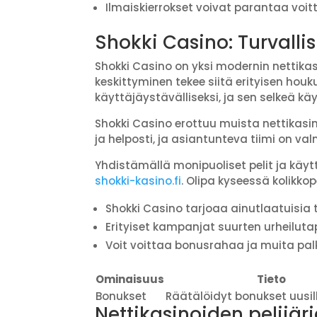
Ilmaiskierrokset voivat parantaa voit
Shokki Casino: Turvalli
Shokki Casino on yksi modernin nettikas
keskittyminen tekee siitä erityisen houku
käyttäjäystävälliseksi, ja sen selkeä k
Shokki Casino erottuu muista nettikasi
ja helposti, ja asiantunteva tiimi on 
Yhdistämällä monipuoliset pelit ja käy
shokki-kasino.fi
. Olipa kyseessä kolikkop
Shokki Casino tarjoaa ainutlaatuisia t
Erityiset kampanjat suurten urheilut
Voit voittaa bonusrahaa ja muita palk
Ominaisuus
Tieto
Bonukset
Räätälöidyt bonukset uusill
Nettikasinoiden pelijär