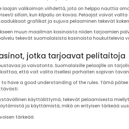
le laajan valikoiman viihdettä, jota on helppo nauttia om
sesti silloin, kun kilpailu on kovaa. Pelaajat voivat valita 
lä. Laadukkaat grafiikat ja sujuva pelaaminen tekevät ko
kseen muun maailman kasinoista niiden tarjoamien palvelu
alvelu tekevät suomalaisista kasinoista houkuttelevia
inot, jotka tarjoavat pelitaitoja
stavaa ja vaivatonta. Suomalaisille pelaajille on tarjol
koittaa, että voit valita itsellesi parhaiten sopivan tavan
l to have a good understanding of the rules. Tämä pätee e
ttävästi.
äjäystävällinen käyttöliittymä, tekevät pelaamisesta miel
löytämistä ja käyttämistä, mikä on erityisen tärkeää uusill
rvoisen tärkeää