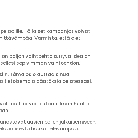
 pelaajille. Tällaiset kampanjat voivat
nnittävämpää. Varmista, että olet
a on paljon vaihtoehtoja. Hyvä idea on
 itsellesi sopivimman vaihtoehdon.
ksiin. Tämä osio auttaa sinua
ä tietoisempia päätöksiä pelatessasi.
ivat nauttia voitoistaan ilman huolta
aan.
panostavat uusien pelien julkaisemiseen,
s pelaamisesta houkuttelevampaa.