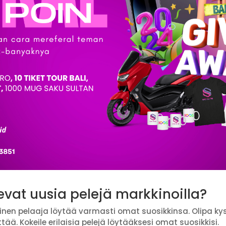
evat uusia pelejä markkinoilla?
nen pelaaja löytää varmasti omat suosikkinsa. Olipa kyse
ttää. Kokeile erilaisia pelejä löytääksesi omat suosikkisi.