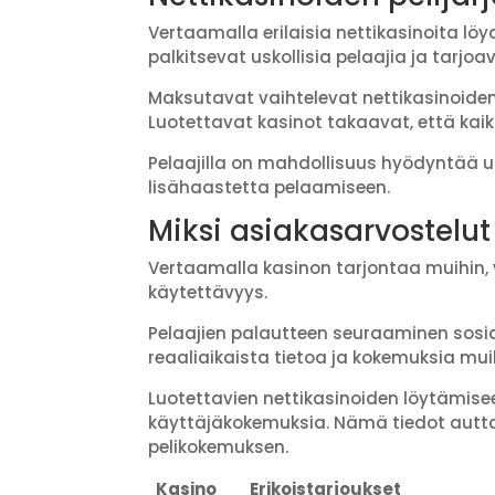
Vertaamalla erilaisia nettikasinoita löy
palkitsevat uskollisia pelaajia ja tarjoa
Maksutavat vaihtelevat nettikasinoiden 
Luotettavat kasinot takaavat, että kaikki
Pelaajilla on mahdollisuus hyödyntää use
lisähaastetta pelaamiseen.
Miksi asiakasarvostelut
Vertaamalla kasinon tarjontaa muihin, v
käytettävyys.
Pelaajien palautteen seuraaminen sosi
reaaliaikaista tietoa ja kokemuksia muil
Luotettavien nettikasinoiden löytämise
käyttäjäkokemuksia. Nämä tiedot autta
pelikokemuksen.
Kasino
Erikoistarjoukset