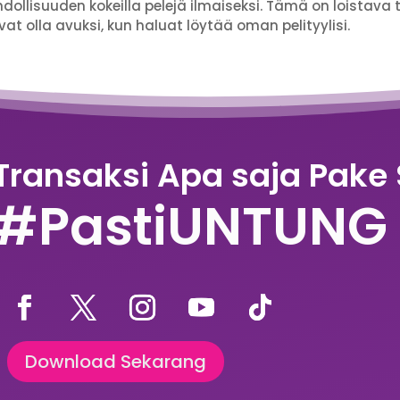
llisuuden kokeilla pelejä ilmaiseksi. Tämä on loistava t
ivat olla avuksi, kun haluat löytää oman pelityylisi.
Transaksi Apa saja Pake
#PastiUNTUNG
Download Sekarang