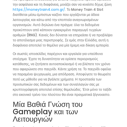
την ασφάλεια και τη διαφάνεια, μοιάζει σαν να κινείστε δίχως ζώνη
https://moneytrain4.com.gr/
. Το Money Train 4 Slot
διατίθεται μέσω έμπιστων καζίνο που εργάζονται με άδεια
λειτουργίας και κάτω από την εποπτεία αναγνωρισμένων
οργανισμών. Αυτό δηλώνει ένα πράγμα: όλα τα δεδομένα
προκύπτουν από κάποιον εγκεκριμένο παραγωγό τυχαίων
αριθμών (RNG). Κανείς δεν δύναται να επηρεάσει ή να προβλέψει
το αποτέλεσμα μιας περιστροφής. Σε εμάς στην Ελλάδα, αυτή η
διαφάνεια αποτελεί το θεμέλιο για μία ήρεμη και δίκαιη εμπειρία.
Οι σωστές ιστοσελίδες παρέχουν και εργαλεία για υπεύθυνο
στοίχημα. Έχετε τη δυνατότητα να ορίσετε περιορισμούς
κατάθεσης, να ζητήσετε αυτοαποκλεισμό ή να βλέπετε τον χρόνο
που αφιερώνετε στο παιχνίδι. Κάντε χρήση τα. Το παιχνίδι οφείλει
να παραμένει ψυχαγωγία, μια απόδραση. Αποφύγετε το θεωρείτε
ποτέ ως μέθοδο για να βγάλετε χρήματα. Η προστασία των
προσωπικών σας δεδομένων και των συναλλαγών σας με
κρυπτογράφηση αποτελεί επίσης θεμελιώδες. Έτσι μόνο το ταξίδι
στο εικονικό τρένο του πλούτου θα είναι πραγματικά ξέγνοιαστο.
Μία Βαθιά Γνώση του
Gameplay και των
Λειτουργιών