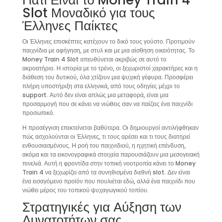
Slot Μοναδικό για τους
Έλληνες Παίκτες
Οι Έλληνες επισκέπτες κατέχουν το δικό τους γούστο. Προτιμούν
παιχνίδια με αφήγηση, με στυλ και με μια αίσθηση οικειότητας. Το
Money Train 4 Slot απευθύνεται ακριβώς σε αυτό το
ακροατήριο. Η ιστορία με το τρένο, οι ξεχωριστοί χαρακτήρες και η
διάθεση του δυτικού, όλα χτίζουν μια ψυχική γέφυρα. Προσφέρει
πλήρη υποστήριξη στα ελληνικά, από τους οδηγίες μέχρι το
support. Αυτό δεν είναι απλώς μια μεταφορά, είναι μια
προσαρμογή που σε κάνει να νιώθεις σαν να παίζεις ένα παιχνίδι
προσωπικό.
Η προσέγγιση επεκτείνεται βαθύτερα. Οι δημιουργοί αντιλήφθηκαν
πώς ασχολούνται οι Έλληνες, τι τους αρέσει και τι τους διατηρεί
ενθουσιασμένους. Η ροή του παιχνιδιού, η ηχητική επένδυση,
ακόμα και τα εικονογραφικά στοιχεία παρουσιάζουν μια μεσογειακή
πινελιά. Αυτή η φροντίδα στην τοπική νοοτροπία κάνει το Money
Train 4 να ξεχωρίζει από τα συνηθισμένα διεθνή slot. Δεν είναι
ένα εισαγόμενο προϊόν που πουλιέται εδώ, αλλά ένα παιχνίδι που
νιώθει μέρος του τοπικού ψυχαγωγικού τοπίου.
Στρατηγικές για Αύξηση των
Δυνατοτήτων σας