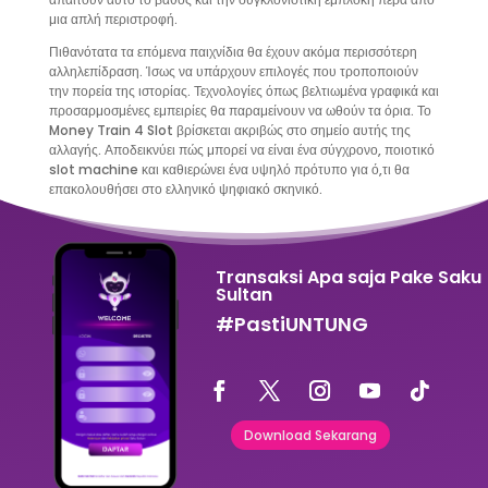
μια απλή περιστροφή.
Πιθανότατα τα επόμενα παιχνίδια θα έχουν ακόμα περισσότερη
αλληλεπίδραση. Ίσως να υπάρχουν επιλογές που τροποποιούν
την πορεία της ιστορίας. Τεχνολογίες όπως βελτιωμένα γραφικά και
προσαρμοσμένες εμπειρίες θα παραμείνουν να ωθούν τα όρια. Το
Money Train 4 Slot βρίσκεται ακριβώς στο σημείο αυτής της
αλλαγής. Αποδεικνύει πώς μπορεί να είναι ένα σύγχρονο, ποιοτικό
slot machine και καθιερώνει ένα υψηλό πρότυπο για ό,τι θα
επακολουθήσει στο ελληνικό ψηφιακό σκηνικό.
Transaksi Apa saja Pake Saku
Sultan
#PastiUNTUNG
Download Sekarang