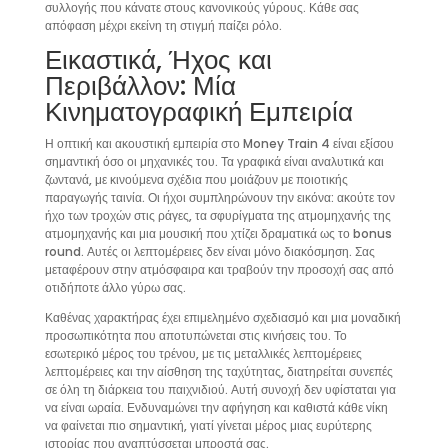
συλλογής που κάνατε στους κανονικούς γύρους. Κάθε σας
απόφαση μέχρι εκείνη τη στιγμή παίζει ρόλο.
Εικαστικά, Ήχος και
Περιβάλλον: Μία
Κινηματογραφική Εμπειρία
Η οπτική και ακουστική εμπειρία στο Money Train 4 είναι εξίσου
σημαντική όσο οι μηχανικές του. Τα γραφικά είναι αναλυτικά και
ζωντανά, με κινούμενα σχέδια που μοιάζουν με ποιοτικής
παραγωγής ταινία. Οι ήχοι συμπληρώνουν την εικόνα: ακούτε τον
ήχο των τροχών στις ράγες, τα σφυρίγματα της ατμομηχανής της
ατμομηχανής και μια μουσική που χτίζει δραματικά ως το bonus
round. Αυτές οι λεπτομέρειες δεν είναι μόνο διακόσμηση. Σας
μεταφέρουν στην ατμόσφαιρα και τραβούν την προσοχή σας από
οτιδήποτε άλλο γύρω σας.
Καθένας χαρακτήρας έχει επιμελημένο σχεδιασμό και μια μοναδική
προσωπικότητα που αποτυπώνεται στις κινήσεις του. Το
εσωτερικό μέρος του τρένου, με τις μεταλλικές λεπτομέρειες
λεπτομέρειες και την αίσθηση της ταχύτητας, διατηρείται συνεπές
σε όλη τη διάρκεια του παιχνιδιού. Αυτή συνοχή δεν υφίσταται για
να είναι ωραία. Ενδυναμώνει την αφήγηση και καθιστά κάθε νίκη
να φαίνεται πιο σημαντική, γιατί γίνεται μέρος μιας ευρύτερης
ιστορίας που αναπτύσσεται μπροστά σας.