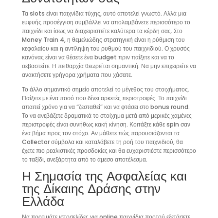
Τα slots είναι παιχνίδια τύχης, αυτό αποτελεί γνωστό. Αλλά μια
ευφυής προσέγγιση συμβάλλει να απολαμβάνετε περισσότερο το
παιχνίδι και ίσως να διαχειριστείτε καλύτερα τα κέρδη σας. Στο
Money Train 4, η θεμελιώδης στρατηγική είναι η ρύθμιση του
κεφαλαίου και η αντίληψη του ρυθμού του παιχνιδιού. Ο χρυσός
κανόνας είναι να θέσετε ένα budget πριν παίξετε και να το
σεβαστείτε. Η πειθαρχία θεωρείται σημαντική. Να μην επιχειρείτε να
ανακτήσετε γρήγορα χρήματα που χάσατε.
Το άλλο σημαντικό σημείο αποτελεί το μέγεθος του στοιχήματος.
Παίξετε με ένα ποσό που δίνει αρκετές περιστροφές. Το παιχνίδι
απαιτεί χρόνο για να “ζεσταθεί” και να φτάσει στο bonus round.
Το να ανεβάζετε δραματικά το στοίχημα μετά από μερικές χαμένες
περιστροφές είναι συνήθως κακή κίνηση. Κοιτάξτε κάθε spin σαν
ένα βήμα προς τον στόχο. Αν μάθετε πώς παρουσιάζονται τα
Collector σύμβολα και καταλάβετε τη ροή του παιχνιδιού, θα
έχετε πιο ρεαλιστικές προσδοκίες και θα ευχαριστιέστε περισσότερο
το ταξίδι, ανεξάρτητα από το άμεσο αποτέλεσμα.
Η Σημασία της Ασφαλείας και
της Δίκαιης Δράσης στην
Ελλάδα
Να προτιμάτε ιστοσελίδες για online παιχνίδια προτού εξετάσετε