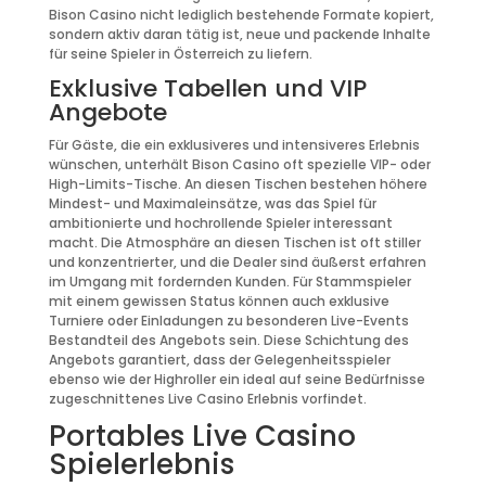
Bison Casino nicht lediglich bestehende Formate kopiert,
sondern aktiv daran tätig ist, neue und packende Inhalte
für seine Spieler in Österreich zu liefern.
Exklusive Tabellen und VIP
Angebote
Für Gäste, die ein exklusiveres und intensiveres Erlebnis
wünschen, unterhält Bison Casino oft spezielle VIP- oder
High-Limits-Tische. An diesen Tischen bestehen höhere
Mindest- und Maximaleinsätze, was das Spiel für
ambitionierte und hochrollende Spieler interessant
macht. Die Atmosphäre an diesen Tischen ist oft stiller
und konzentrierter, und die Dealer sind äußerst erfahren
im Umgang mit fordernden Kunden. Für Stammspieler
mit einem gewissen Status können auch exklusive
Turniere oder Einladungen zu besonderen Live-Events
Bestandteil des Angebots sein. Diese Schichtung des
Angebots garantiert, dass der Gelegenheitsspieler
ebenso wie der Highroller ein ideal auf seine Bedürfnisse
zugeschnittenes Live Casino Erlebnis vorfindet.
Portables Live Casino
Spielerlebnis