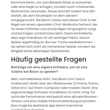
kommunizieren, um zum Beispiel Glück zu wünschen
oder eine Regel zu erfragen, sondern auch miteinander
Nachrichten versenden. Dieser Kontakt fördert eine Wir-
Gefühl, die dem Einzelspiel vor dem daheim
entgegensteht. Bei Bison Casino wird dieser Chat in der
Regel von einem speziellen Chat-Moderator betreut, der
für einen höflichen und anständigen Umgangston sorgt
und bei Fragen unterstützen kann. Diese kontrollierte,
aber rege Interaktion ist ein wichtiger Faktor, warum
Spieler regelmäßig an die Live-Tische wiederkommen –
sie sehen sich nicht als namenloser Spieler, sondern als
Mitglied eines lebendigen Spieltisches.
Häufig gestellte Fragen
Benötige ich eine eigene Software, um im Live
Casino bei Bison zu spielen?
Nein, normalerweise nicht. Das Bison Live Casino
funktioniert direkt über den Webbrowser (Chrome, Firefox,
Safari etc.) auf Ihrem Computer oder mobilen Gerät. Eine
eigenständige Software-Installation ist nicht nötig. Für
optimale Performance wird jedoch eine aktuelle Browser-
Version und eine stabile Internetverbindung empfohlen.
Eine mögliche dedizierte App bietet manchmal
zusätzlichen Komfort.