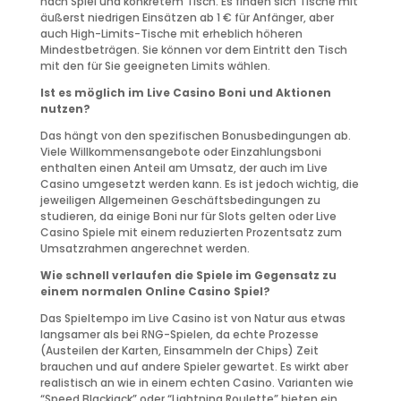
nach Spiel und konkretem Tisch. Es finden sich Tische mit
äußerst niedrigen Einsätzen ab 1 € für Anfänger, aber
auch High-Limits-Tische mit erheblich höheren
Mindestbeträgen. Sie können vor dem Eintritt den Tisch
mit den für Sie geeigneten Limits wählen.
Ist es möglich im Live Casino Boni und Aktionen
nutzen?
Das hängt von den spezifischen Bonusbedingungen ab.
Viele Willkommensangebote oder Einzahlungsboni
enthalten einen Anteil am Umsatz, der auch im Live
Casino umgesetzt werden kann. Es ist jedoch wichtig, die
jeweiligen Allgemeinen Geschäftsbedingungen zu
studieren, da einige Boni nur für Slots gelten oder Live
Casino Spiele mit einem reduzierten Prozentsatz zum
Umsatzrahmen angerechnet werden.
Wie schnell verlaufen die Spiele im Gegensatz zu
einem normalen Online Casino Spiel?
Das Spieltempo im Live Casino ist von Natur aus etwas
langsamer als bei RNG-Spielen, da echte Prozesse
(Austeilen der Karten, Einsammeln der Chips) Zeit
brauchen und auf andere Spieler gewartet. Es wirkt aber
realistisch an wie in einem echten Casino. Varianten wie
“Speed Blackjack” oder “Lightning Roulette” bieten ein