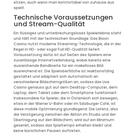
sitzen, auch wenn man komfortabel von zuhause aus
spielt.
Technische Voraussetzungen
und Stream-Qualität
Ein flüssiges und unterbrechungsloses Spielerlebnis steht
und fällt mit der technischen Grundlage. Das Bison
Casino nutzt moderne Streaming-Technologie, die in der
Regel in HD- oder sogar Full HD-Qualität liefert.
Voraussetzung dafür ist auf Seiten des Spielers eine
zuverlässige Internetverbindung, wobei bereits eine
ausreichende Bandbreite für ein makelloses Bild
ausreichend ist. Die Spieloberfläche ist reaktionsfähig
gestaltet und adaptiert sich automatisch an
verschiedene Bildschirmgrößen an, sodass das Live
Casino genauso gut auf dem Desktop-Computer, dem
Laptop, dem Tablet oder dem Smartphone funktioniert.
Insbesondere für Spieler, die in Österreich sich bewegen,
etwa in der Wiener U-Bahn oder im Salzburger Café, ist
diese mobile Optimierung grundlegend. Die Latenz, also
die Verzögerung zwischen der Aktion im Studio und der
Übertragung auf den Bildschirm, wird auf ein Minimum
gesenkt, sodass das Spieltempo erhalten bleibt und
keine künstlichen Pausen auftreten.