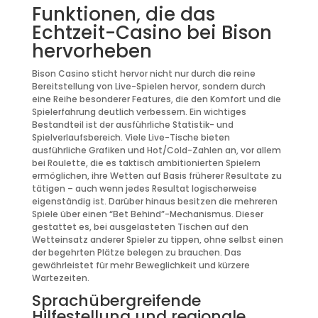
Funktionen, die das
Echtzeit-Casino bei Bison
hervorheben
Bison Casino sticht hervor nicht nur durch die reine
Bereitstellung von Live-Spielen hervor, sondern durch
eine Reihe besonderer Features, die den Komfort und die
Spielerfahrung deutlich verbessern. Ein wichtiges
Bestandteil ist der ausführliche Statistik- und
Spielverlaufsbereich. Viele Live-Tische bieten
ausführliche Grafiken und Hot/Cold-Zahlen an, vor allem
bei Roulette, die es taktisch ambitionierten Spielern
ermöglichen, ihre Wetten auf Basis früherer Resultate zu
tätigen – auch wenn jedes Resultat logischerweise
eigenständig ist. Darüber hinaus besitzen die mehreren
Spiele über einen “Bet Behind”-Mechanismus. Dieser
gestattet es, bei ausgelasteten Tischen auf den
Wetteinsatz anderer Spieler zu tippen, ohne selbst einen
der begehrten Plätze belegen zu brauchen. Das
gewährleistet für mehr Beweglichkeit und kürzere
Wartezeiten.
Sprachübergreifende
Hilfestellung und regionale