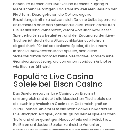
haben im Bereich des Live Casino Bereichs Zugang zu
identischen vielfältigen Tools wie im weiteren Bereich der
Plattform. Dazu gehören die Option, eigene
Einzahlungslimits zu setzen, sich für eine Selbstsperre zu
entscheiden oder den Spielverlauf ausführlich abzurufen.
Die Dealer sind vorbereitet, verantwortungsbewusstes
Spielverhalten zu begleiten, und der Zugang zu den Live-
Tischen ist durch klare Altersverifikationsverfahren
abgesichert. Für österreichische Spieler, die in einem
intensiv überwachten Markt spielen, sind diese
Sicherheitsmaßnahmen keine Alternative, sondern eine
Grundvoraussetzung, die von einem seriösen Anbieter
wie Bison erfüllt wird.
Populäre Live Casino
Spiele bei Bison Casino
Das Spielangebot im Live Casino von Bison ist
umfangreich und deckt alle klassischen Tischspiele ab,
die auch in physischen Casinos in Österreich großen
Zulauf haben. An erster Stelle steht dabei unbestritten
Live Blackjack, ein Spiel, das aufgrund seiner spielerischen
Tiefe und eher günstigen Hausvorteile sehr beliebt ist.
Bei Bison entdecken Spieler zahlreiche Varianten,
darunter auch Speed Blackjack für ein schnelleres Tempo