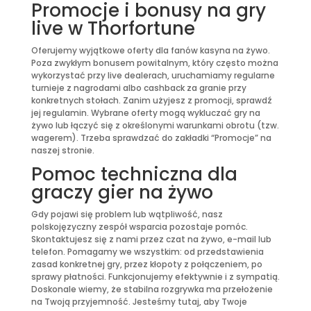
Promocje i bonusy na gry
live w Thorfortune
Oferujemy wyjątkowe oferty dla fanów kasyna na żywo.
Poza zwykłym bonusem powitalnym, który często można
wykorzystać przy live dealerach, uruchamiamy regularne
turnieje z nagrodami albo cashback za granie przy
konkretnych stołach. Zanim użyjesz z promocji, sprawdź
jej regulamin. Wybrane oferty mogą wykluczać gry na
żywo lub łączyć się z określonymi warunkami obrotu (tzw.
wagerem). Trzeba sprawdzać do zakładki “Promocje” na
naszej stronie.
Pomoc techniczna dla
graczy gier na żywo
Gdy pojawi się problem lub wątpliwość, nasz
polskojęzyczny zespół wsparcia pozostaje pomóc.
Skontaktujesz się z nami przez czat na żywo, e-mail lub
telefon. Pomagamy we wszystkim: od przedstawienia
zasad konkretnej gry, przez kłopoty z połączeniem, po
sprawy płatności. Funkcjonujemy efektywnie i z sympatią.
Doskonale wiemy, że stabilna rozgrywka ma przełożenie
na Twoją przyjemność. Jesteśmy tutaj, aby Twoje