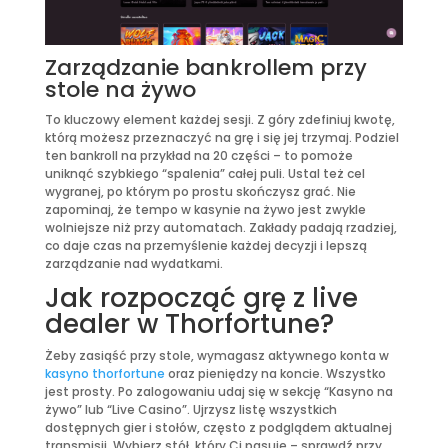
Zarządzanie bankrollem przy
stole na żywo
To kluczowy element każdej sesji. Z góry zdefiniuj kwotę,
którą możesz przeznaczyć na grę i się jej trzymaj. Podziel
ten bankroll na przykład na 20 części – to pomoże
uniknąć szybkiego “spalenia” całej puli. Ustal też cel
wygranej, po którym po prostu skończysz grać. Nie
zapominaj, że tempo w kasynie na żywo jest zwykle
wolniejsze niż przy automatach. Zakłady padają rzadziej,
co daje czas na przemyślenie każdej decyzji i lepszą
zarządzanie nad wydatkami.
Jak rozpocząć grę z live
dealer w Thorfortune?
Żeby zasiąść przy stole, wymagasz aktywnego konta w
kasyno thorfortune
oraz pieniędzy na koncie. Wszystko
jest prosty. Po zalogowaniu udaj się w sekcję “Kasyno na
żywo” lub “Live Casino”. Ujrzysz listę wszystkich
dostępnych gier i stołów, często z podglądem aktualnej
transmisji. Wybierz stół, który Ci pasuje – sprawdź przy