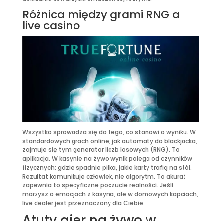
Różnica między grami RNG a
live casino
Wszystko sprowadza się do tego, co stanowi o wyniku. W
standardowych grach online, jak automaty do blackjacka,
zajmuje się tym generator liczb losowych (RNG). To
aplikacja. W kasynie na żywo wynik polega od czynników
fizycznych: gdzie spadnie piłka, jakie karty trafią na stół.
Rezultat komunikuje człowiek, nie algorytm. To akurat
zapewnia to specyficzne poczucie realności. Jeśli
marzysz o emocjach z kasyna, ale w domowych kapciach,
live dealer jest przeznaczony dla Ciebie.
Atuty gier na żywo w