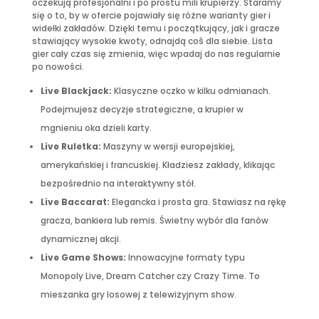
oczekują profesjonalni i po prostu mili krupierzy. Staramy
się o to, by w ofercie pojawiały się różne warianty gier i
widełki zakładów. Dzięki temu i początkujący, jak i gracze
stawiający wysokie kwoty, odnajdą coś dla siebie. Lista
gier cały czas się zmienia, więc wpadaj do nas regularnie
po nowości.
Live Blackjack:
Klasyczne oczko w kilku odmianach.
Podejmujesz decyzje strategiczne, a krupier w
mgnieniu oka dzieli karty.
Live Ruletka:
Maszyny w wersji europejskiej,
amerykańskiej i francuskiej. Kładziesz zakłady, klikając
bezpośrednio na interaktywny stół.
Live Baccarat:
Elegancka i prosta gra. Stawiasz na rękę
gracza, bankiera lub remis. Świetny wybór dla fanów
dynamicznej akcji.
Live Game Shows:
Innowacyjne formaty typu
Monopoly Live, Dream Catcher czy Crazy Time. To
mieszanka gry losowej z telewizyjnym show.