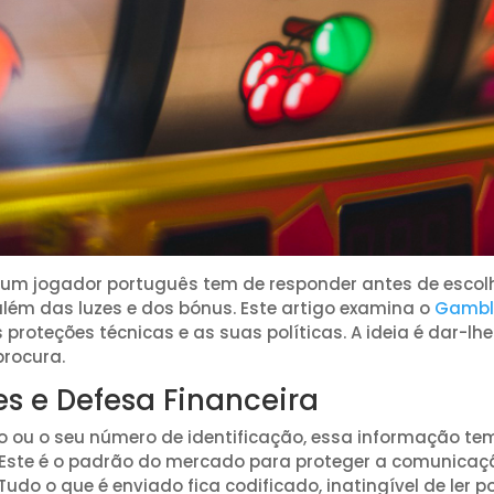
 um jogador português tem de responder antes de escol
 além das luzes e dos bónus. Este artigo examina o
Gamblo
proteções técnicas e as suas políticas. A ideia é dar-lh
procura.
s e Defesa Financeira
 ou o seu número de identificação, essa informação tem
. Este é o padrão do mercado para proteger a comunicaçã
udo o que é enviado fica codificado, inatingível de ler p