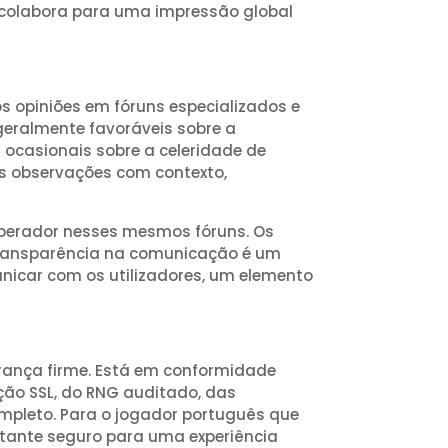
e colabora para uma impressão global
s opiniões em fóruns especializados e
geralmente favoráveis sobre a
ocasionais sobre a celeridade de
as observações com contexto,
operador nesses mesmos fóruns. Os
transparência na comunicação é um
unicar com os utilizadores, um elemento
rança firme. Está em conformidade
ação SSL, do RNG auditado, das
ompleto. Para o jogador português que
tante seguro para uma experiência