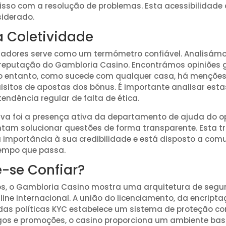
isso com a resolução de problemas. Esta acessibilidad
siderado.
 Coletividade
ogadores serve como um termómetro confiável. Analisámo
 reputação do Gambloria Casino. Encontrámos opiniões 
No entanto, como sucede com qualquer casa, há menções 
isitos de apostas dos bónus. É importante analisar est
endência regular de falta de ética.
iva foi a presença ativa da departamento de ajuda do 
tam solucionar questões de forma transparente. Esta 
á importância à sua credibilidade e está disposto a com
tempo que passa.
e-se Confiar?
os, o Gambloria Casino mostra uma arquitetura de segu
ine internacional. A união do licenciamento, da encript
 das políticas KYC estabelece um sistema de proteção c
os e promoções, o casino proporciona um ambiente bas