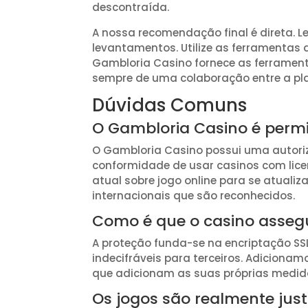
descontraída.
A nossa recomendação final é direta. 
levantamentos. Utilize as ferramentas 
Gambloria Casino fornece as ferramen
sempre de uma colaboração entre a pl
Dúvidas Comuns
O Gambloria Casino é permi
O Gambloria Casino possui uma autorizaç
conformidade de usar casinos com lice
atual sobre jogo online para se atuali
internacionais que são reconhecidos.
Como é que o casino assegu
A proteção funda-se na encriptação SSL
indecifráveis para terceiros. Adiciona
que adicionam as suas próprias medida
Os jogos são realmente jus