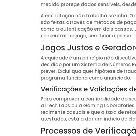
medida protege dados sensíveis, desde
A encriptação não trabalha sozinha. O 
são feitas através de métodos de pag
como a autenticação em dois passos. J
concentrar no jogo, sem ficar a pensa
Jogos Justos e Gerador
A equidade é um princípio não discutíve
decidido por um Sistema de Números Ra
prever. Exclui qualquer hipótese de fra
programa funciona como anunciado.
Verificações e Validações 
Para comprovar a confiabilidade do se
a iTech Labs ou a Gaming Laboratories 
realmente casuais e que a taxa de ret
atestados, está a dar um indício de cl
Processos de Verificaç