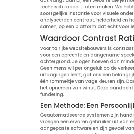
dat vangt aan bij een website die je mo
technisch rapport laten maken. We hebb
soortgelijke instantie voor visuele ond
analyseerden contrast, helderheid en hoe
samen, op een platform dat echt voor i
Waardoor Contrast Rati
Voor talrijke websitebouwers is contrastr
voor een oprechte en aangename speele
achtergrond. Je ogen hoeven dan minder 
Geen mens wil per ongeluk op de verkeer
uitdagingen leeft, gaf ons een belangrij
één rommeltje van vage kleuren zijn. D
het opnemen van winst. Deze aandacht voo
fundering.
Een Methode: Een Persoonlij
Geautomatiseerde systemen zijn handig
vroegen een ervaren gebruiker uit van ee
aangepaste software en zijn gevoel va