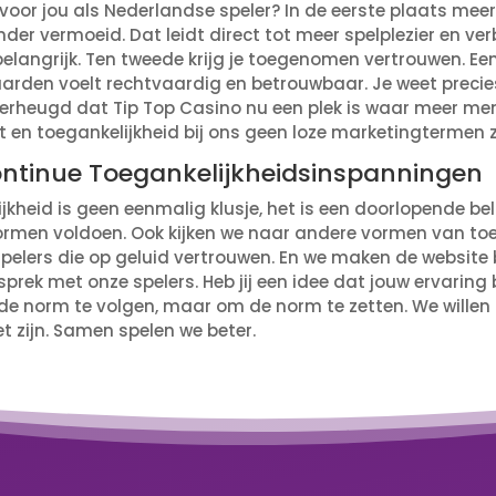
voor jou als Nederlandse speler? In de eerste plaats meer 
nder vermoeid. Dat leidt direct tot meer spelplezier en ver
belangrijk. Ten tweede krijg je toegenomen vertrouwen. Ee
arden voelt rechtvaardig en betrouwbaar. Je weet precie
n verheugd dat Tip Top Casino nu een plek is waar meer me
it en toegankelijkheid bij ons geen loze marketingtermen z
ontinue Toegankelijkheidsinspanningen
ijkheid is geen eenmalig klusje, het is een doorlopende bel
normen voldoen. Ook kijken we naar andere vormen van toe
pelers die op geluid vertrouwen. En we maken de website
prek met onze spelers. Heb jij een idee dat jouw ervaring
 de norm te volgen, maar om de norm te zetten. We willen l
et zijn. Samen spelen we beter.