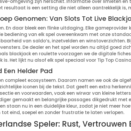
ive-omgeving zijn herschikt. Informatie over limieten en ta
resultaat is een setting die niet alleen aantrekkelijk is,
ep Genomen: Van Slots Tot Live Blackja
. En daar bleek een flinke uitdaging. Elke gameprovider ke
 de bediening van elk spel overeenkwam met onze standa
aarheid van saldo’s, inzetvelden en winstoverzichten. Bi
ensters. De dealer en het spel worden nu altijd goed zich
n zoals blackjack en roulette voorzagen we de digitale fich
k is. Het lijkt nu alsof elk spel speciaal voor Tip Top Casi
jd Een Helder Pad
is een compleet ecosysteem. Daarom namen we ook de algeh
chtelijke iconen bij de tekst. Dat geeft een extra herkenn
-sectie en voorwaarden, vaak een wirwar van kleine letters
diger gemaakt en belangrijke passages dikgedrukt met ee
n staan nu in een duidelijke kleur, zodat je niet meer hoe
n tot eind, soepel en zonder frustratie te laten verlopen.
rlandse Speler: Rust, Vertrouwen