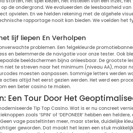
 storten, het spel kiezen, het instellen van een inzet, het
 op de ondergrond. We evalueerden de leesbaarheid van 
direct opvielen. En we hielden rekening met de algehele visu
 technische rapportage nooit kan bieden. We voelden het 
t lijf liepen En Verholpen
 onverwachte problemen. Een felgekleurde promotiebanner
ess en belemmerde de navigatie voor onze tester. Ook ble
 bepaalde beeldschermen bijna onleesbaar. De grootste les
om niet te streven naar het minimum (niveau AA), maar 
eurcodes moesten aanpassen. Sommige letters werden wa
e acties altijd het eerst gezien werden. Het werd een proc
om een beter casino te maken.
en: Een Tour Door Het Geoptimalis
derniseerde Tip Top Casino. Wat is er nu concreet vernie
ctieknoppen zoals ‘SPIN’ of ‘DEPONEER’ hebben een heldere,
een vage pasteltinten meer, maar sterke, duidelijke kleur
rachtiger geworden. Dat maakt het lezen een stuk makkelijk