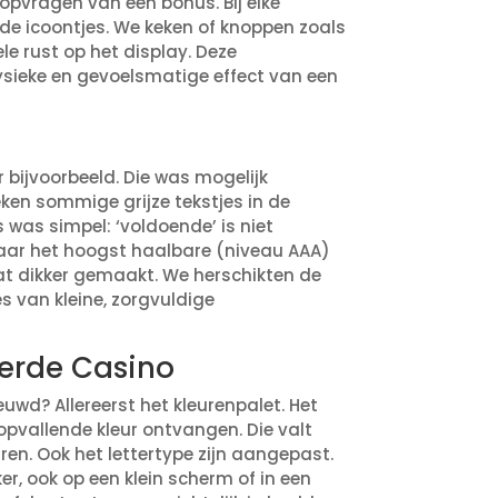
 opvragen van een bonus. Bij elke
de icoontjes. We keken of knoppen zoals
ele rust op het display. Deze
fysieke en gevoelsmatige effect van een
 bijvoorbeeld. Die was mogelijk
ken sommige grijze tekstjes in de
 was simpel: ‘voldoende’ is niet
naar het hoogst haalbare (niveau AAA)
t dikker gemaakt. We herschikten de
es van kleine, zorgvuldige
eerde Casino
uwd? Allereerst het kleurenpalet. Het
 opvallende kleur ontvangen. Die valt
en. Ook het lettertype zijn aangepast.
er, ook op een klein scherm of in een