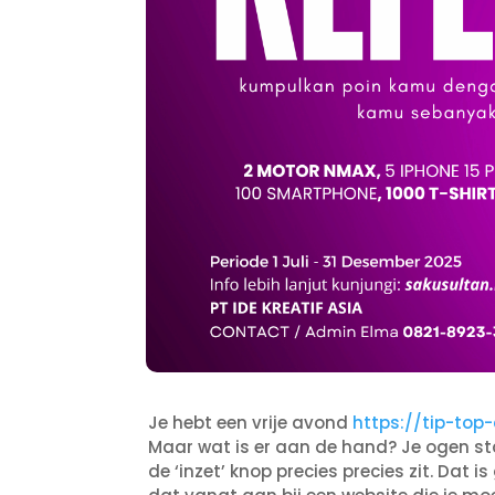
Je hebt een vrije avond
https://tip-top
Maar wat is er aan de hand? Je ogen sta
de ‘inzet’ knop precies precies zit. Dat 