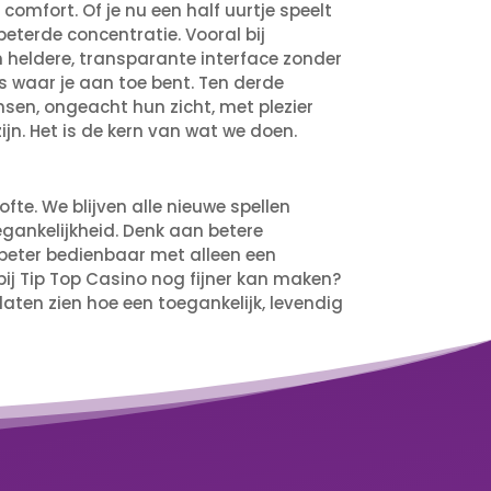
comfort. Of je nu een half uurtje speelt
beterde concentratie. Vooral bij
n heldere, transparante interface zonder
s waar je aan toe bent. Ten derde
nsen, ongeacht hun zicht, met plezier
ijn. Het is de kern van wat we doen.
ofte. We blijven alle nieuwe spellen
gankelijkheid. Denk aan betere
 beter bedienbaar met alleen een
 bij Tip Top Casino nog fijner kan maken?
aten zien hoe een toegankelijk, levendig