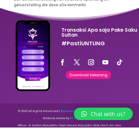
geruststelling die deze site kenmerkt.
Transaksi Apa saja Pake Saku
Sultan
#PastiUNTUNG
Download Sekarang
© 2023 All Rights Reserved |
Syarat & Ketentuan
|
Kebijakan Privasi
|
Chat with us?
Website Made by
PT.IDE KREATIFASIA
Office : Jl. Sultan Alauddin, Town House Alauddin, Blok i No 3, Gn. Sari,
Kec. Tamalate, Kota Makassar, Sulawesi Selatan 90224. Indonesia