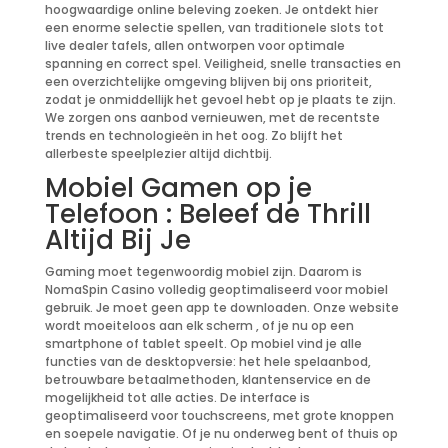
hoogwaardige online beleving zoeken. Je ontdekt hier
een enorme selectie spellen, van traditionele slots tot
live dealer tafels, allen ontworpen voor optimale
spanning en correct spel. Veiligheid, snelle transacties en
een overzichtelijke omgeving blijven bij ons prioriteit,
zodat je onmiddellijk het gevoel hebt op je plaats te zijn.
We zorgen ons aanbod vernieuwen, met de recentste
trends en technologieën in het oog. Zo blijft het
allerbeste speelplezier altijd dichtbij.
Mobiel Gamen op je
Telefoon : Beleef de Thrill
Altijd Bij Je
Gaming moet tegenwoordig mobiel zijn. Daarom is
NomaSpin Casino volledig geoptimaliseerd voor mobiel
gebruik. Je moet geen app te downloaden. Onze website
wordt moeiteloos aan elk scherm , of je nu op een
smartphone of tablet speelt. Op mobiel vind je alle
functies van de desktopversie: het hele spelaanbod,
betrouwbare betaalmethoden, klantenservice en de
mogelijkheid tot alle acties. De interface is
geoptimaliseerd voor touchscreens, met grote knoppen
en soepele navigatie. Of je nu onderweg bent of thuis op