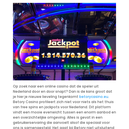
Op zoek naar een online casino dat de speler uit
Nederland door en door snapt? Dan is de kans groot dat
je hier je nieuwe lieveling tegenkomt
betorycasino.eu
.
Betory Casino profileert zich niet voor niets als het thuis
van free spins en jackpots voor Nederland. Dit platform
vindt een mooie evenwicht tussen een enorm aanbod en
een overzichtelijke omgeving. Alles is gevat in een
gebruikerservaring die aanvoelt alsof die speciaal voor
ons is samengesteld. Het gaat bij Betory niet uitsluitend