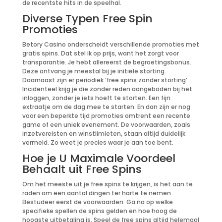
de recentste hits in de speelhal.
Diverse Typen Free Spin
Promoties
Betory Casino onderscheidt verschillende promoties met
gratis spins. Dat stel ik op prijs, want het zorgt voor
transparantie. Je hebt allereerst de begroetingsbonus.
Deze ontvang je meestal bij je initiële storting.
Daarnaast zijn er periodiek ‘free spins zonder storting’.
Incidenteel krijg je die zonder reden aangeboden bij het
inloggen, zonder je iets hoeft te storten. Een fijn
extraatje om de dag mee te starten. En dan zijn er nog
voor een beperkte tijd promoties omtrent een recente
game of een uniek evenement. De voorwaarden, zoals
inzetvereisten en winstlimieten, staan altijd duidelijk
vermeld. Zo weet je precies waar je aan toe bent.
Hoe je U Maximale Voordeel
Behaalt uit Free Spins
Om het meeste uit je free spins te krijgen, is het aan te
raden om een aantal dingen ter harte te nemen.
Bestudeer eerst de voorwaarden. Ga na op welke
specifieke spellen de spins gelden en hoe hoog de
hoogste uitbetaling is. Speel de free spins altijd helemaal