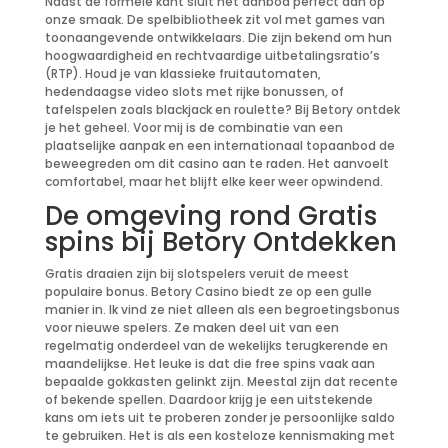
Naast de formele kant sluit het aanbod perfect aan op
onze smaak. De spelbibliotheek zit vol met games van
toonaangevende ontwikkelaars. Die zijn bekend om hun
hoogwaardigheid en rechtvaardige uitbetalingsratio’s
(RTP). Houd je van klassieke fruitautomaten,
hedendaagse video slots met rijke bonussen, of
tafelspelen zoals blackjack en roulette? Bij Betory ontdek
je het geheel. Voor mij is de combinatie van een
plaatselijke aanpak en een internationaal topaanbod de
beweegreden om dit casino aan te raden. Het aanvoelt
comfortabel, maar het blijft elke keer weer opwindend.
De omgeving rond Gratis
spins bij Betory Ontdekken
Gratis draaien zijn bij slotspelers veruit de meest
populaire bonus. Betory Casino biedt ze op een gulle
manier in. Ik vind ze niet alleen als een begroetingsbonus
voor nieuwe spelers. Ze maken deel uit van een
regelmatig onderdeel van de wekelijks terugkerende en
maandelijkse. Het leuke is dat die free spins vaak aan
bepaalde gokkasten gelinkt zijn. Meestal zijn dat recente
of bekende spellen. Daardoor krijg je een uitstekende
kans om iets uit te proberen zonder je persoonlijke saldo
te gebruiken. Het is als een kosteloze kennismaking met