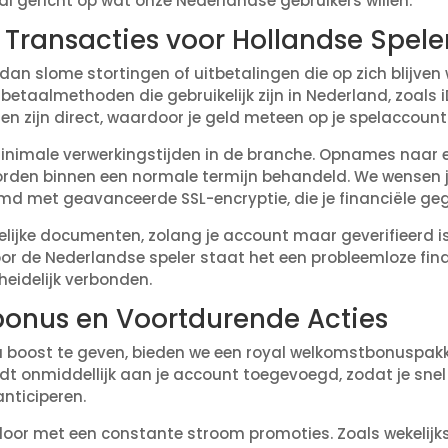
gericht op wat onze Nederlandse gebruikers willen.
 Transacties voor Hollandse Spele
 dan slome stortingen of uitbetalingen die op zich blijve
etaalmethoden die gebruikelijk zijn in Nederland, zoals i
en zijn direct, waardoor je geld meteen op je spelaccount 
inimale verwerkingstijden in de branche. Opnames naar e
en binnen een normale termijn behandeld. We wensen je 
ermd met geavanceerde SSL-encryptie, die je financiële g
ijke documenten, zolang je account maar geverifieerd is. 
Voor de Nederlandse speler staat het een probleemloze fin
cheidelijk verbonden.
bonus en Voortdurende Acties
a boost te geven, bieden we een royal welkomstbonuspakke
 onmiddellijk aan je account toegevoegd, zodat je snel k
anticiperen.
oor met een constante stroom promoties. Zoals wekelijks