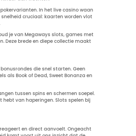
 pokervarianten. In het live casino waan
s snelheid cruciaal: kaarten worden vlot
.
s. Houd je van Megaways slots, games met
ten. Deze brede en diepe collectie maakt
n bonusrondes die snel starten. Geen
els als Book of Dead, Sweet Bonanza en
angen tussen spins en schermen soepel.
 hebt van haperingen. Slots spelen bij
reageert en direct aanvoelt. Ongeacht
eid komt voort uit ons inzicht dat de