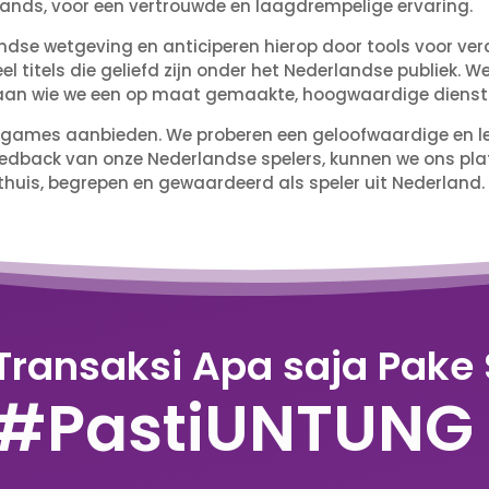
lands, voor een vertrouwde en laagdrempelige ervaring.
se wetgeving en anticiperen hierop door tools voor ver
titels die geliefd zijn onder het Nederlandse publiek. W
 aan wie we een op maat gemaakte, hoogwaardige dienst 
games aanbieden. We proberen een geloofwaardige en leuke
feedback van onze Nederlandse spelers, kunnen we ons pl
 thuis, begrepen en gewaardeerd als speler uit Nederland.
Transaksi Apa saja Pake
#PastiUNTUNG