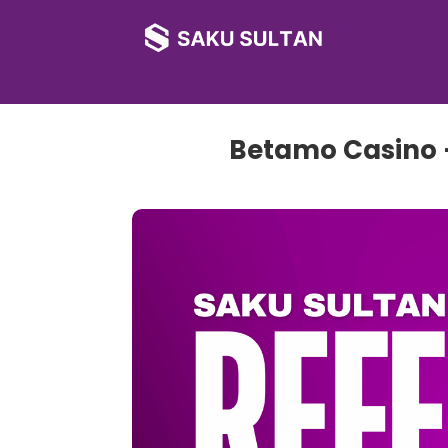
Betamo Casino –