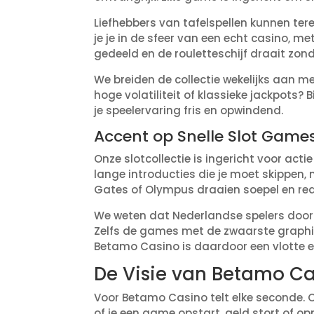
Liefhebbers van tafelspellen kunnen tere
je je in de sfeer van een echt casino, m
gedeeld en de rouletteschijf draait zond
We breiden de collectie wekelijks aan m
hoge volatiliteit of klassieke jackpots?
je speelervaring fris en opwindend.
Accent op Snelle Slot Game
Onze slotcollectie is ingericht voor ac
lange introducties die je moet skippen
Gates of Olympus draaien soepel en rea
We weten dat Nederlandse spelers door
Zelfs de games met de zwaarste graphics
Betamo Casino is daardoor een vlotte e
De Visie van Betamo C
Voor Betamo Casino telt elke seconde. 
of je een game opstart, geld stort of op