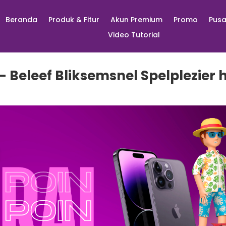
Beranda
Produk & Fitur
Akun Premium
Promo
Pusa
Video Tutorial
 Beleef Bliksemsnel Spelplezier h