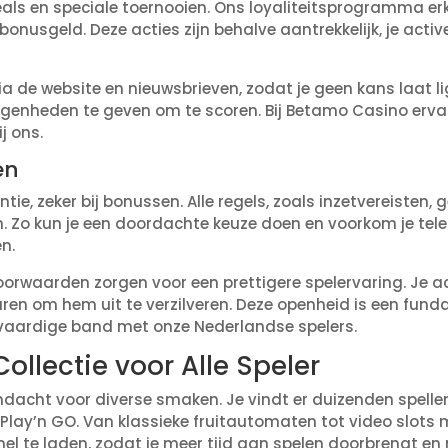
 en speciale toernooien. Ons loyaliteitsprogramma erkent
 bonusgeld. Deze acties zijn behalve aantrekkelijk, je acti
 de website en nieuwsbrieven, zodat je geen kans laat li
genheden te geven om te scoren. Bij Betamo Casino ervaar 
j ons.
en
e, zeker bij bonussen. Alle regels, zoals inzetvereisten,
n. Zo kun je een doordachte keuze doen en voorkom je tele
n.
voorwaarden zorgen voor een prettigere spelervaring. Je 
ren om hem uit te verzilveren. Deze openheid is een fun
aardige band met onze Nederlandse spelers.
llectie voor Alle Speler
ndacht voor diverse smaken. Je vindt er duizenden spel
n Play’n GO. Van klassieke fruitautomaten tot video slots
nel te laden, zodat je meer tijd aan spelen doorbrengt e