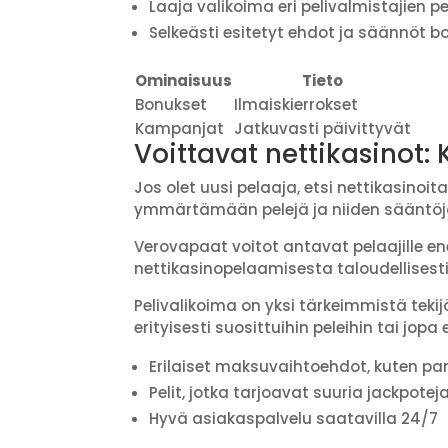
Laaja valikoima eri pelivalmistajien pe
Selkeästi esitetyt ehdot ja säännöt b
Ominaisuus
Tieto
Bonukset
Ilmaiskierrokset
Kampanjat
Jatkuvasti päivittyvät
Voittavat nettikasinot: 
Jos olet uusi pelaaja, etsi nettikasinoi
ymmärtämään pelejä ja niiden sääntöj
Verovapaat voitot antavat pelaajille en
nettikasinopelaamisesta taloudellises
Pelivalikoima on yksi tärkeimmistä teki
erityisesti suosittuihin peleihin tai jopa 
Erilaiset maksuvaihtoehdot, kuten pan
Pelit, jotka tarjoavat suuria jackpotej
Hyvä asiakaspalvelu saatavilla 24/7