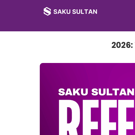
2026: