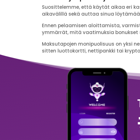
Suosittelemme, että käytät aikaa eri k
aikavälillä sekä auttaa sinua löytämään
Ennen pelaamisen aloittamista, varmista
ymmärrät, mitä vaatimuksia bonukset 
Maksutapojen monipuolisuus on yksi nett
sitten luottokortti, nettipankki tai kr