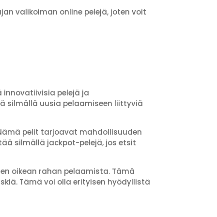
an valikoiman online pelejä, joten voit
 innovatiivisia pelejä ja
 silmällä uusia pelaamiseen liittyviä
. Nämä pelit tarjoavat mahdollisuuden
ää silmällä jackpot-pelejä, jos etsit
ennen oikean rahan pelaamista. Tämä
kiä. Tämä voi olla erityisen hyödyllistä