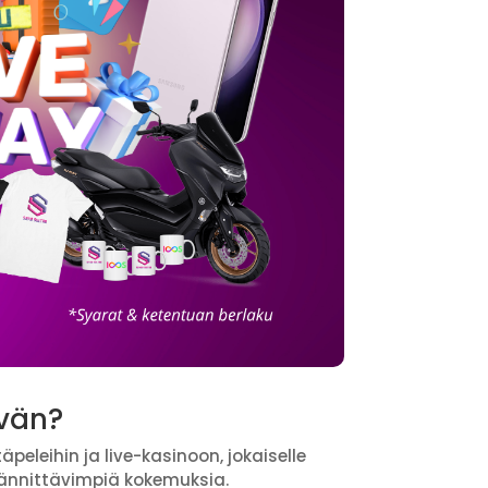
yvän?
eleihin ja live-kasinoon, jokaiselle
 jännittävimpiä kokemuksia.