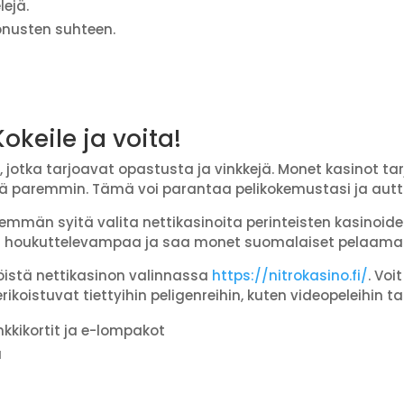
lejä.
onusten suhteen.
Kokeile ja voita!
ta, jotka tarjoavat opastusta ja vinkkejä. Monet kasinot t
ä paremmin. Tämä voi parantaa pelikokemustasi ja au
emmän syitä valita nettikasinoita perinteisten kasinoid
ti houkuttelevampaa ja saa monet suomalaiset pelaamaa
jöistä nettikasinon valinnassa
https://nitrokasino.fi/
. Voi
erikoistuvat tiettyihin peligenreihin, kuten videopeleihin tai
kkikortit ja e-lompakot
a