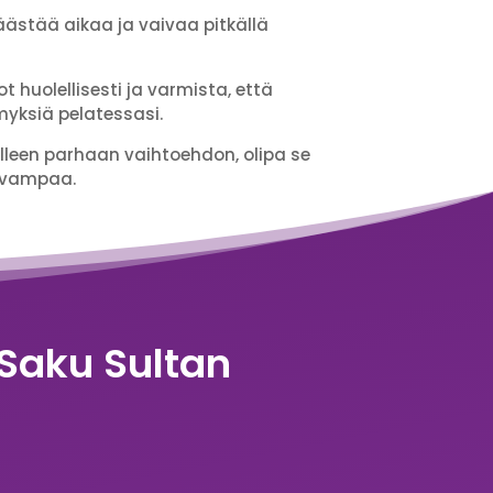
ästää aikaa ja vaivaa pitkällä
 huolellisesti ja varmista, että
yksiä pelatessasi.
elleen parhaan vaihtoehdon, olipa se
juvampaa.
 Saku Sultan