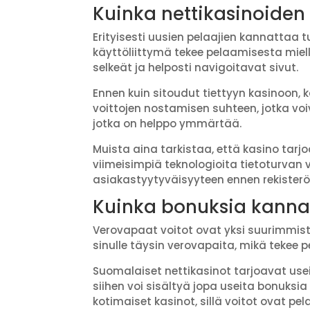
Kuinka nettikasinoiden
Erityisesti uusien pelaajien kannattaa 
käyttöliittymä tekee pelaamisesta miel
selkeät ja helposti navigoitavat sivut.
Ennen kuin sitoudut tiettyyn kasinoon, 
voittojen nostamisen suhteen, jotka voi
jotka on helppo ymmärtää.
Muista aina tarkistaa, että kasino tarj
viimeisimpiä teknologioita tietoturvan
asiakastyytyväisyyteen ennen rekisterö
Kuinka bonuksia kannat
Verovapaat voitot ovat yksi suurimmista 
sinulle täysin verovapaita, mikä tekee
Suomalaiset nettikasinot tarjoavat usein
siihen voi sisältyä jopa useita bonuks
kotimaiset kasinot, sillä voitot ovat pela